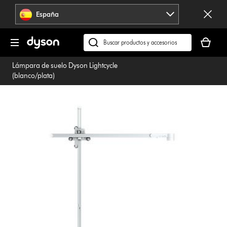
Omitir
España
navegación
Tu
cesta
Buscar
está
en
Lámpara de suelo Dyson Lightcycle
vacía
dyson.es
(blanco/plata)