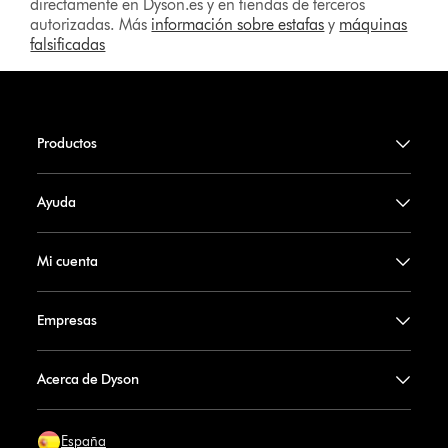
directamente en Dyson.es y en tiendas de terceros
autorizadas. Más
información sobre estafas
y
máquinas
falsificadas
Productos
Ayuda
Mi cuenta
Empresas
Acerca de Dyson
España