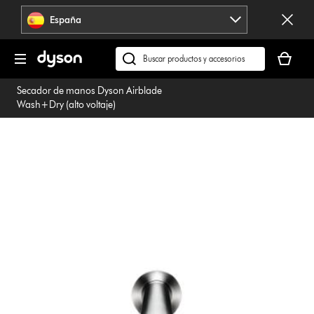
Omitir
España
navegación
Tu
cesta
Buscar
está
en
Secador de manos Dyson Airblade
vacía
dyson.es
Wash+Dry (alto voltaje)