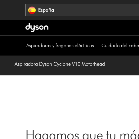
Omitir
España
navegación
Aspiradoras y fregonas eléctricas
Cuidado del cabe
Aspiradora Dyson Cyclone V10 Motorhead
Hagamos que tu máq