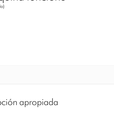
do)
opción apropiada