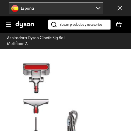
Omitir
España
navegación
Tu
cesta
Buscar
está
en
Aspiradora Dyson Cinetic Big Ball
vacía
dyson.es
Multifloor 2.