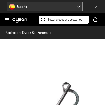
Omitir
España
navegación
Tu
cesta
Buscar
está
en
vacía
dyson.es
Aspiradora Dyson Ball Parquet +