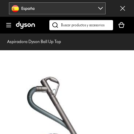
Omitir
España
navegación
Tu
cesta
Buscar
está
en
vacía
dyson.es
Aspiradora Dyson Ball Up Top