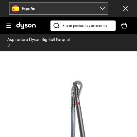
Omitir
España
navegación
Tu
cesta
Buscar
está
en
Aspiradora Dyson Big Ball Parquet
vacía
dyson.es
2