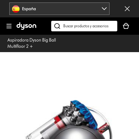
Omitir
España
navegación
Tu
cesta
Buscar
está
en
Aspiradora Dyson Big Ball
vacía
dyson.es
Multifloor 2 +