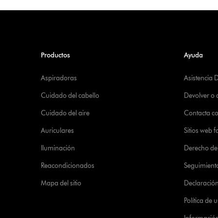
Productos
Ayuda
Aspiradoras
Asistencia 
Cuidado del cabello
Devolver o
Cuidado del aire
Contacta c
Auriculares
Sitios web f
Iluminación
Derecho de 
Reacondicionados
Seguimient
Mapa del sitio
Declaración 
Política de