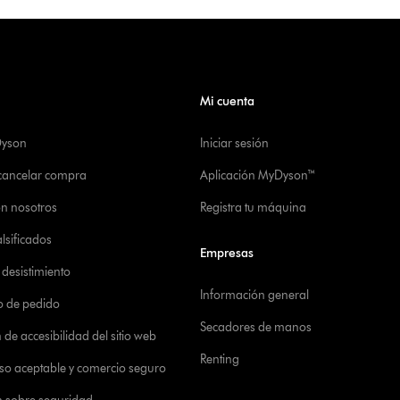
Mi cuenta
Dyson
Iniciar sesión
 cancelar compra
Aplicación MyDyson™
on nosotros
Registra tu máquina
alsificados
Empresas
desistimiento
Información general
o de pedido
Secadores de manos
de accesibilidad del sitio web
Renting
 uso aceptable y comercio seguro