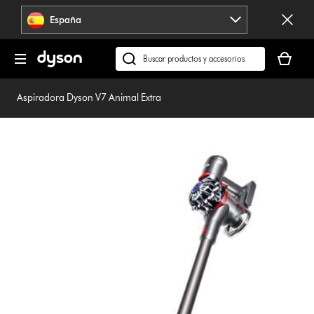
Omitir
España
navegación
Tu
cesta
Buscar
está
en
vacía
dyson.es
Aspiradora Dyson V7 Animal Extra