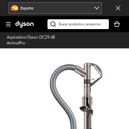
Omitir
España
navegación
Tu
cesta
Buscar
está
en
Aspiradora Dyson DC29 dB
vacía
dyson.es
AnimalPro