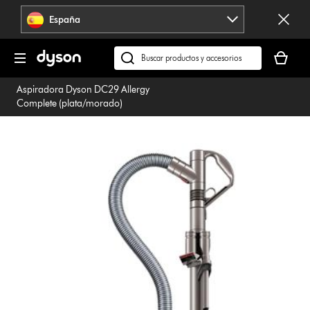
Omitir
España
navegación
Tu
cesta
Buscar
está
en
Aspiradora Dyson DC29 Allergy
vacía
dyson.es
Complete (plata/morado)