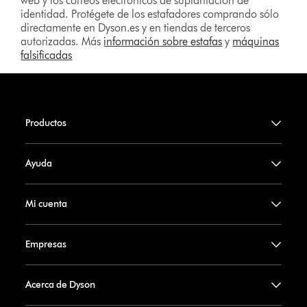
web y los correos electrónicos de suplantación de
identidad. Protégete de los estafadores comprando sólo
directamente en Dyson.es y en tiendas de terceros
autorizadas. Más
información sobre estafas
y
máquinas
falsificadas
Productos
Ayuda
Mi cuenta
Empresas
Acerca de Dyson