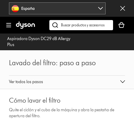
Omitir
España
navegación
Tu
cesta
Buscar
está
en
Aspiradora Dyson DC29 dB Allergy
vacía
dyson.es
Plus
Lavado del filtro: paso a paso
Ver todos los pasos
Cómo lavar el filtro
Quite el ciclón y el cubo de la máquina y abra la pestaña de
apertura del filtro.