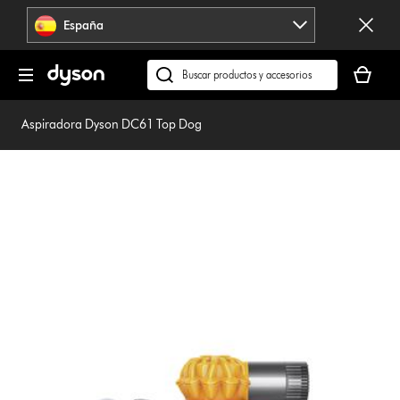
Omitir
España
navegación
Tu
cesta
Buscar
está
en
vacía
dyson.es
Aspiradora Dyson DC61 Top Dog