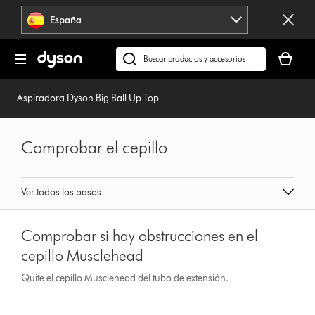
Omitir
España
navegación
Tu
cesta
Buscar
está
en
vacía
dyson.es
Aspiradora Dyson Big Ball Up Top
Comprobar el cepillo
Ver todos los pasos
Comprobar si hay obstrucciones en el
cepillo Musclehead
Quite el cepillo Musclehead del tubo de extensión.