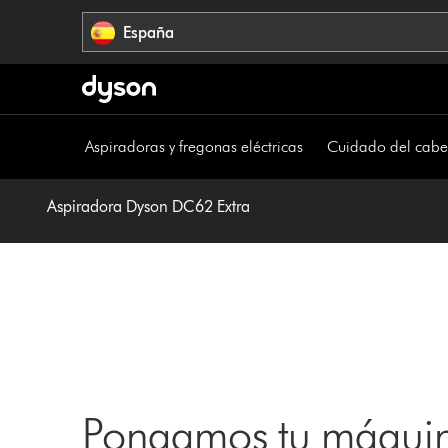
Omitir
España
navegación
Aspiradoras y fregonas eléctricas
Cuidado del cabe
Aspiradora Dyson DC62 Extra
Pongamos tu máquin