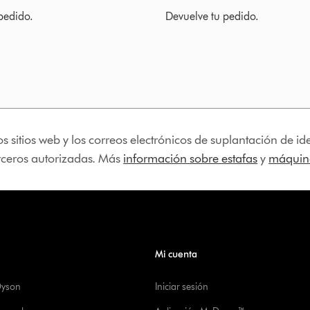
pedido.
Devuelve tu pedido.
os sitios web y los correos electrónicos de suplantación de 
erceros autorizadas. Más
información sobre estafas
y
máquina
Mi cuenta
Dyson
Iniciar sesión