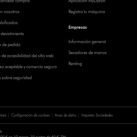
 cancelar compra
Aplicación MyDyson™
on nosotros
Registra tu máquina
alsificados
Empresas
desistimiento
Información general
o de pedido
Secadores de manos
de accesibilidad del sitio web
Renting
 uso aceptable y comercio seguro
n sobre seguridad
okies
Configuración de cookies
Aviso de datos
Impuesto Sociedades
0%
00 € en 10 meses. 10 cuotas de 60 €. TIN