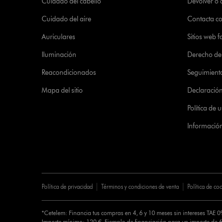
Cuidado del cabello
Devolver o
Cuidado del aire
Contacta c
Auriculares
Sitios web f
Iluminación
Derecho de 
Reacondicionados
Seguimient
Mapa del sitio
Declaración 
Política de
Informació
Política de privacidad
Términos y condiciones de venta
Política de co
*Cetelem: Financia tus compras en 4, 6 y 10 meses sin intereses TAE 
Importe mínimo: 120 €. Ejemplo de financiación para un importe de 6