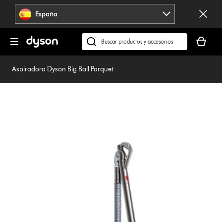
Omitir
España
navegación
Tu
cesta
Buscar
está
en
vacía
dyson.es
Aspiradora Dyson Big Ball Parquet