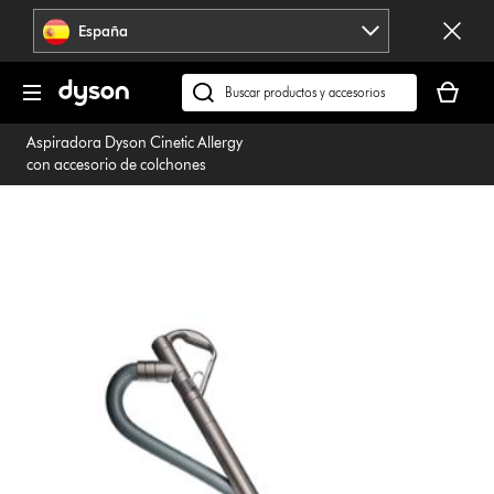
Omitir
España
navegación
Tu
cesta
Buscar
está
en
Aspiradora Dyson Cinetic Allergy
vacía
dyson.es
con accesorio de colchones