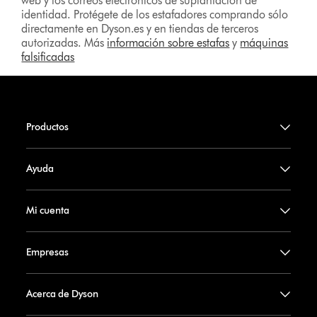
web y los correos electrónicos de suplantación de
identidad. Protégete de los estafadores comprando sólo
directamente en Dyson.es y en tiendas de terceros
autorizadas. Más
información sobre estafas
y
máquinas
falsificadas
Productos
Ayuda
Mi cuenta
Empresas
Acerca de Dyson