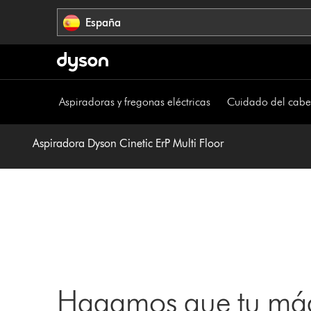
Omitir
España
navegación
Aspiradoras y fregonas eléctricas
Cuidado del cabe
Aspiradora Dyson Cinetic ErP Multi Floor
Hagamos que tu máq