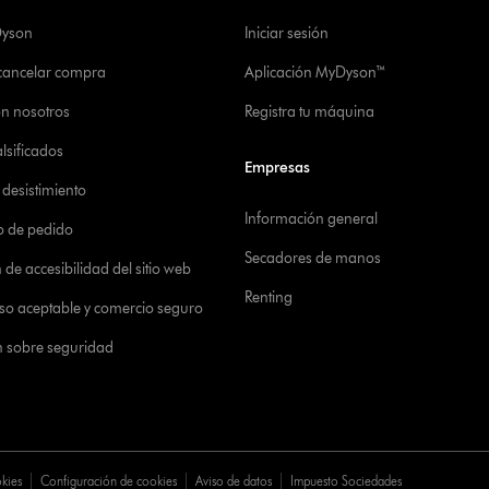
Dyson
Iniciar sesión
 cancelar compra
Aplicación MyDyson™
on nosotros
Registra tu máquina
alsificados
Empresas
desistimiento
Información general
o de pedido
Secadores de manos
de accesibilidad del sitio web
Renting
 uso aceptable y comercio seguro
n sobre seguridad
okies
Configuración de cookies
Aviso de datos
Impuesto Sociedades