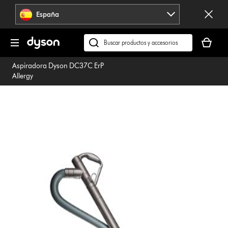
Omitir
España
navegación
Tu
cesta
Buscar
está
en
Aspiradora Dyson DC37C ErP
vacía
dyson.es
Allergy