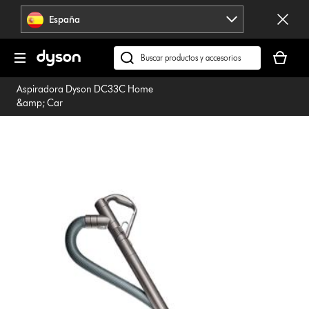
Omitir
España
navegación
Tu
cesta
Buscar
está
en
Aspiradora Dyson DC33C Home
vacía
dyson.es
&amp; Car