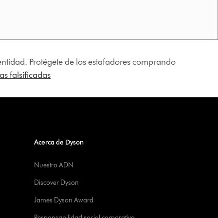
identidad. Protégete de los estafadores comprando
s falsificadas
Acerca de Dyson
Nuestro ADN
Discover Dyson
James Dyson Award
Responsabilidad social corporativa