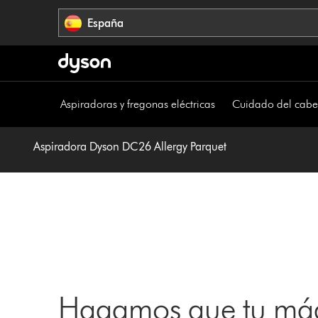
Omitir
España
navegación
Aspiradoras y fregonas eléctricas
Cuidado del cabe
Aspiradora Dyson DC26 Allergy Parquet
Hagamos que tu máq