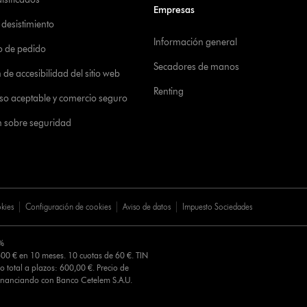
Empresas
desistimiento
Información general
o de pedido
Secadores de manos
de accesibilidad del sitio web
Renting
 uso aceptable y comercio seguro
n sobre seguridad
okies
Configuración de cookies
Aviso de datos
Impuesto Sociedades
0%
00 € en 10 meses. 10 cuotas de 60 €. TIN
o total a plazos: 600,00 €. Precio de
Financiando con Banco Cetelem S.A.U.