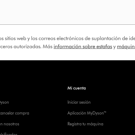
os sitios web y los correos electrónicos de suplantación de 
erceros autorizadas. Más
información sobre estafas
y
máquina
Mi cuenta
Dyson
Iniciar sesión
 cancelar compra
Aplicación MyDyson™
on nosotros
Registra tu máquina
alsificados