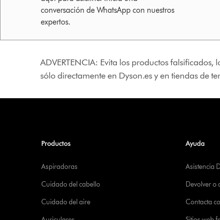
conversación de WhatsApp con nuestros
expertos.
ADVERTENCIA: Evita los productos falsificados, l
sólo directamente en Dyson.es y en tiendas de t
Productos
Ayuda
Aspiradoras
Asistencia 
Cuidado del cabello
Devolver o
Cuidado del aire
Contacta c
Auriculares
Sitios web f