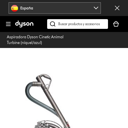
Omitir
España
navegación
Tu
cesta
Buscar
está
en
Aspiradora Dyson Cinetic Animal
vacía
dyson.es
Turbine (níquel/azul)