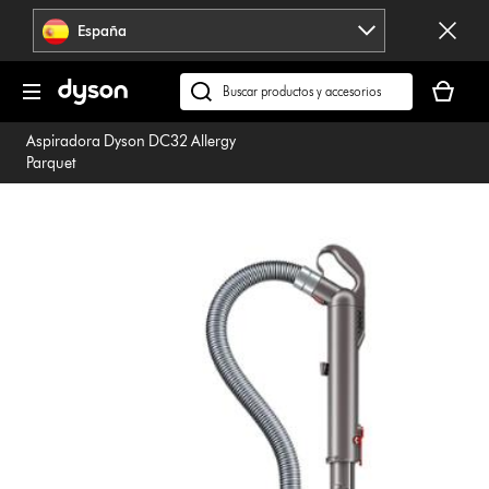
Omitir
España
navegación
Tu
cesta
Buscar
está
en
Aspiradora Dyson DC32 Allergy
vacía
dyson.es
Parquet