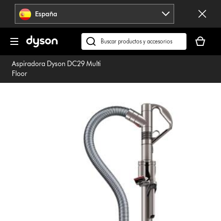
Omitir
España
navegación
Tu
cesta
Buscar
está
en
Aspiradora Dyson DC29 Multi
vacía
dyson.es
Floor