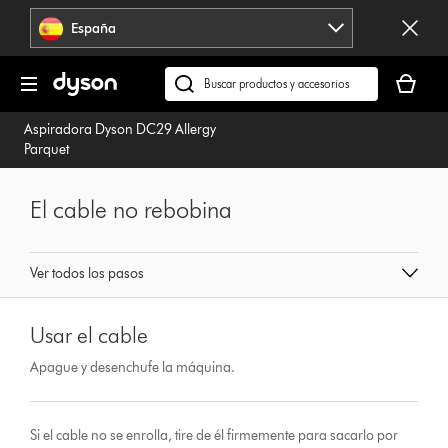
Omitir
España
navegación
Tu
cesta
Buscar
está
en
Aspiradora Dyson DC29 Allergy
vacía
dyson.es
Parquet
El cable no rebobina
Ver todos los pasos
Usar el cable
Apague y desenchufe la máquina.
Si el cable no se enrolla, tire de él firmemente para sacarlo por