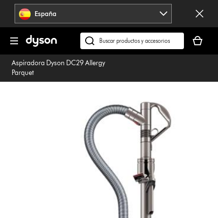
Omitir
España
navegación
Tu
cesta
Buscar
está
en
Aspiradora Dyson DC29 Allergy
vacía
dyson.es
Parquet