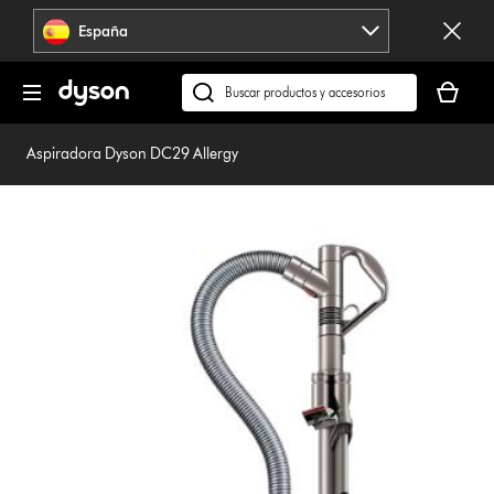
Omitir
España
navegación
Tu
cesta
Buscar
está
en
vacía
dyson.es
Aspiradora Dyson DC29 Allergy