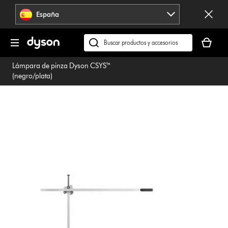
Omitir
España
navegación
Tu
cesta
Buscar
está
en
Lámpara de pinza Dyson CSYS™
vacía
dyson.es
(negro/plata)