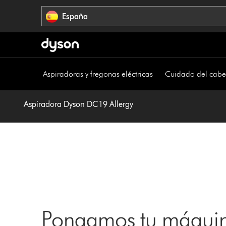
Omitir
España
navegación
Aspiradoras y fregonas eléctricas
Cuidado del cabe
Aspiradora Dyson DC19 Allergy
Pongamos tu máquin