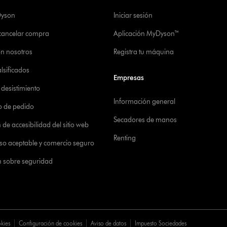
Dyson
Iniciar sesión
 cancelar compra
Aplicación MyDyson™
on nosotros
Registra tu máquina
alsificados
Empresas
desistimiento
Información general
o de pedido
Secadores de manos
de accesibilidad del sitio web
Renting
 uso aceptable y comercio seguro
n sobre seguridad
okies
Configuración de cookies
Aviso de datos
Impuesto Sociedades