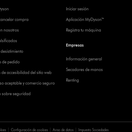
Dyson
Iniciar sesión
 cancelar compra
Aplicación MyDyson™
on nosotros
Registra tu máquina
alsificados
Empresas
desistimiento
Información general
o de pedido
Secadores de manos
de accesibilidad del sitio web
Renting
 uso aceptable y comercio seguro
n sobre seguridad
okies
Configuración de cookies
Aviso de datos
Impuesto Sociedades