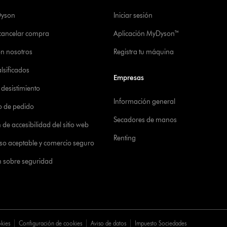
Dyson
Iniciar sesión
 cancelar compra
Aplicación MyDyson™
on nosotros
Registra tu máquina
alsificados
Empresas
desistimiento
Información general
o de pedido
Secadores de manos
de accesibilidad del sitio web
Renting
 uso aceptable y comercio seguro
n sobre seguridad
okies
Configuración de cookies
Aviso de datos
Impuesto Sociedades