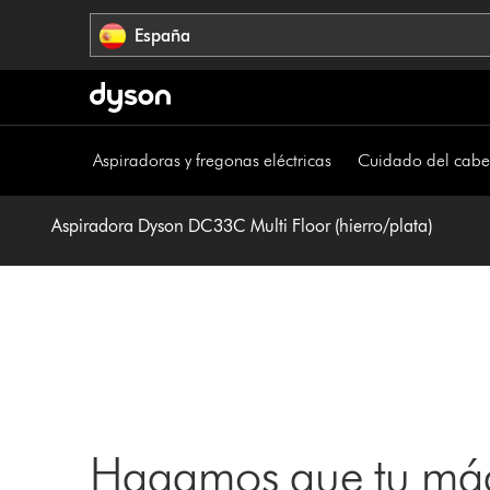
Omitir
España
navegación
Aspiradoras y fregonas eléctricas
Cuidado del cabe
Aspiradora Dyson DC33C Multi Floor (hierro/plata)
Hagamos que tu máq