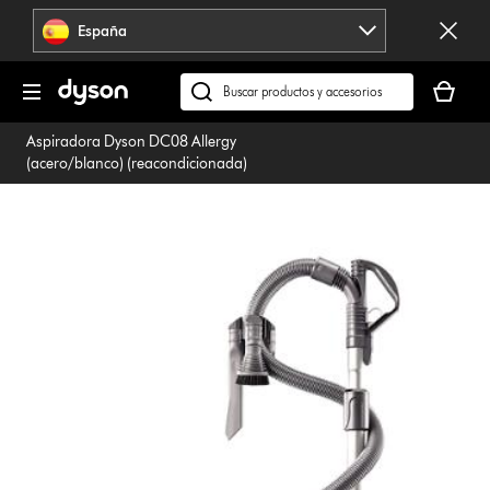
Omitir
España
navegación
Tu
cesta
Buscar
está
en
Aspiradora Dyson DC08 Allergy
vacía
dyson.es
(acero/blanco) (reacondicionada)