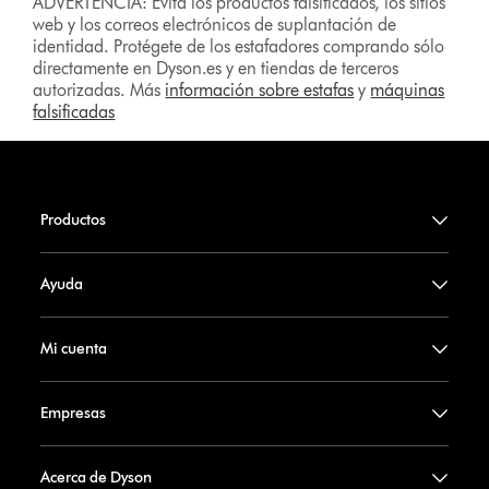
ADVERTENCIA: Evita los productos falsificados, los sitios
web y los correos electrónicos de suplantación de
identidad. Protégete de los estafadores comprando sólo
directamente en Dyson.es y en tiendas de terceros
autorizadas. Más
información sobre estafas
y
máquinas
falsificadas
Productos
Ayuda
Mi cuenta
Empresas
Acerca de Dyson