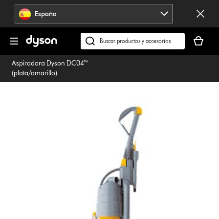
Omitir
España
navegación
Tu
cesta
Buscar
está
en
Aspiradora Dyson DC04™
vacía
dyson.es
(plata/amarillo)