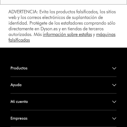
ADVERTENCIA: Evita los productos falsificados, los sitios
web y los correos electrónicos de suplantación de
identidad. Protégete de los estafadores comprando sólo
directamente en Dyson.es y en tiendas de terceros
autorizadas. Más
información sobre estafas
y
máquinas
falsificadas
Productos
Ayuda
Mi cuenta
Empresas