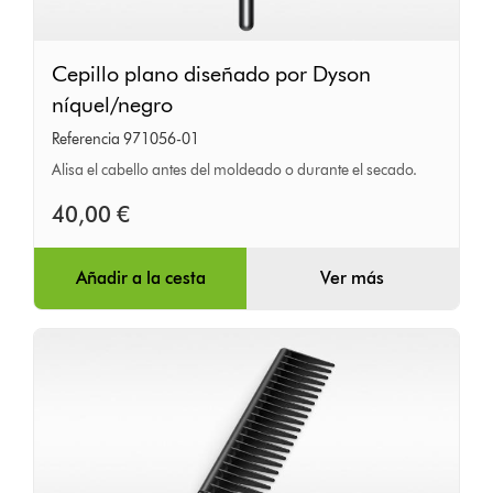
Cepillo
Cepillo plano diseñado por Dyson
plano
níquel/negro
diseñado
Referencia 971056-01
por
Alisa el cabello antes del moldeado o durante el secado.
Dyson
níquel/negro
40,00 €
Añadir a la cesta
Ver más