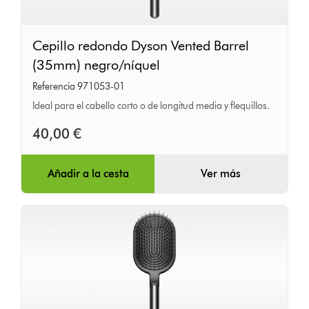
Cepillo
Cepillo redondo Dyson Vented Barrel
redondo
(35mm) negro/níquel
Dyson
Referencia 971053-01
Vented
Ideal para el cabello corto o de longitud media y flequillos.
Barrel
(35mm)
40,00 €
negro/níquel
Añadir a la cesta
Ver más