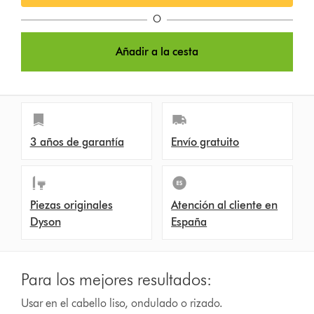
o
O
n
Añadir a la cesta
s
3 años de garantía
Envío gratuito
Piezas originales
Atención al cliente en
Dyson
España
Para los mejores resultados:
Usar en el cabello liso, ondulado o rizado.