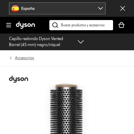
Omitir
España
navegación
Tu
cesta
Buscar
está
en
Cepillo redondo Dyson Vented
vacía
dyson.es
Barrel (45 mm) negro/níquel
Accesorios