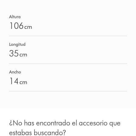
Altura
106
cm
Longitud
35
cm
Ancho
14
cm
¿No has encontrado el accesorio que
estabas buscando?