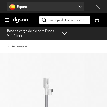
Omitir
España
navegación
Tu
cesta
Buscar
está
en
Base de carga de pie para Dyson
vacía
dyson.es
V11™ Extra
Accesorios