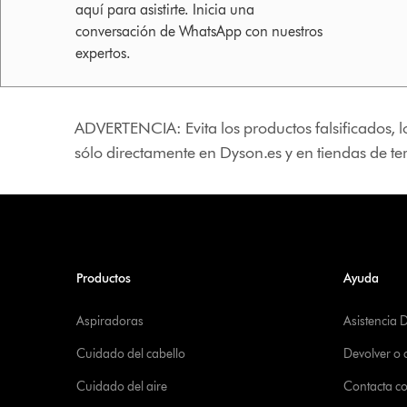
aquí para asistirte. Inicia una
conversación de WhatsApp con nuestros
expertos.
ADVERTENCIA: Evita los productos falsificados, l
sólo directamente en Dyson.es y en tiendas de t
Productos
Ayuda
Aspiradoras
Asistencia 
Cuidado del cabello
Devolver o
Cuidado del aire
Contacta c