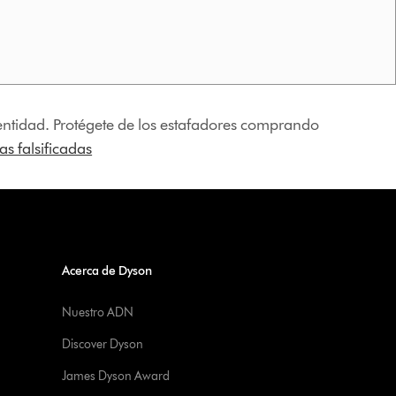
identidad. Protégete de los estafadores comprando
s falsificadas
Acerca de Dyson
Nuestro ADN
Discover Dyson
James Dyson Award