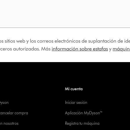
os sitios web y los correos electrónicos de suplantación de 
erceros autorizadas. Más
información sobre estafas
y
máquina
Mi cuenta
Dyson
Iniciar sesión
 cancelar compra
Aplicación MyDyson™
on nosotros
Registra tu máquina