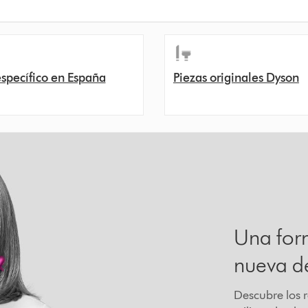
specífico en España
Piezas originales Dyson
Una for
nueva d
Descubre los 