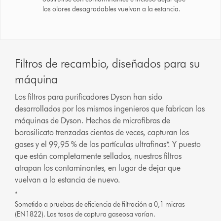
los olores desagradables vuelvan a la estancia.
Filtros de recambio, diseñados para su
máquina
Los filtros para purificadores Dyson han sido
desarrollados por los mismos ingenieros que fabrican las
máquinas de Dyson. Hechos de microfibras de
borosilicato trenzadas cientos de veces, capturan los
gases y el 99,95 % de las partículas ultrafinas*. Y puesto
que están completamente sellados, nuestros filtros
atrapan los contaminantes, en lugar de dejar que
vuelvan a la estancia de nuevo.
*
Sometido a pruebas de eficiencia de filtración a 0,1 micras
(EN1822). Las tasas de captura gaseosa varían.