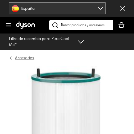
Omitir
España
navegación
Tu
cesta
Buscar
está
en
Filtro de recambio para Pure Cool
vacía
dyson.es
Me™
Accesorios