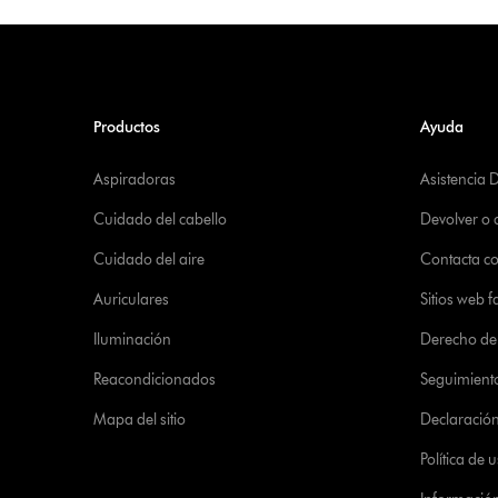
Productos
Ayuda
Aspiradoras
Asistencia 
Cuidado del cabello
Devolver o
Cuidado del aire
Contacta c
Auriculares
Sitios web f
Iluminación
Derecho de 
Reacondicionados
Seguimient
Mapa del sitio
Declaración 
Política de