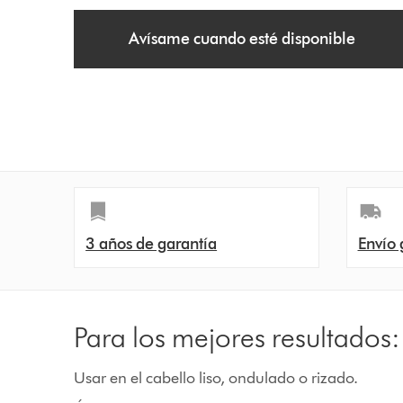
t
Avísame cuando esté disponible
i
o
n
s
3 años de garantía
Envío 
Para los mejores resultados:
Usar en el cabello liso, ondulado o rizado.