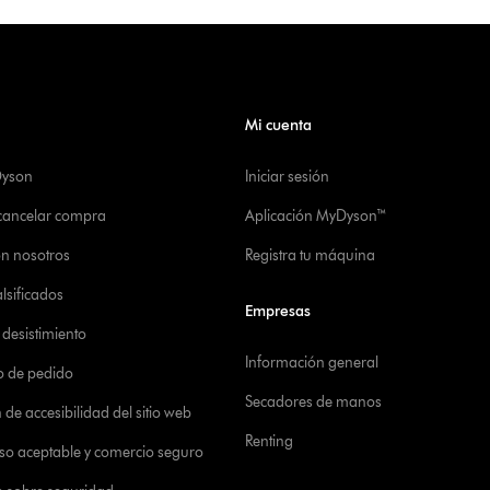
Mi cuenta
Dyson
Iniciar sesión
 cancelar compra
Aplicación MyDyson™
on nosotros
Registra tu máquina
alsificados
Empresas
desistimiento
Información general
o de pedido
Secadores de manos
de accesibilidad del sitio web
Renting
 uso aceptable y comercio seguro