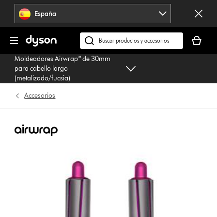
Omitir
España
navegación
Tu
cesta
Buscar
está
en
Moldeadores Airwrap™ de 30mm
vacía
dyson.es
para cabello largo
(metalizado/fucsia)
Accesorios