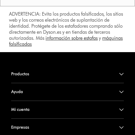
ADVERTENCIA: Evita los productos falsificados, los sitios
web y los correos electrónicos de suplantación de
identidad. Protégete de los estafadores comprando sólo
directamente en Dyson.es y en tiendas de terceros
autorizadas. Más
información sobre estafas
y
máquinas
falsificadas
Productos
Ayuda
Mi cuenta
Empresas