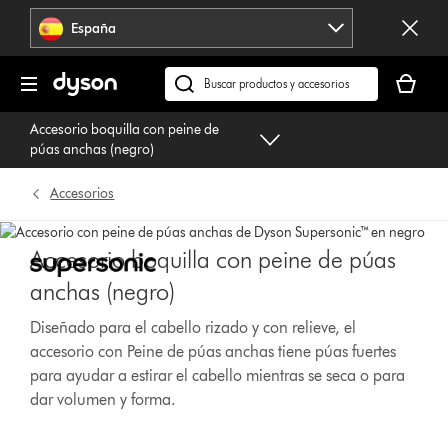
Omitir
España
navegación
Tu
cesta
Buscar
está
en
Accesorio boquilla con peine de
vacía
dyson.es
púas anchas (negro)
Accesorios
Accesorio boquilla con peine de púas
anchas (negro)
Diseñado para el cabello rizado y con relieve, el
accesorio con Peine de púas anchas tiene púas fuertes
para ayudar a estirar el cabello mientras se seca o para
dar volumen y forma.