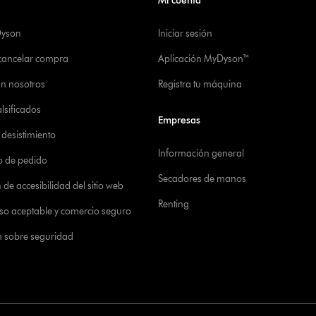
Mi cuenta
Dyson
Iniciar sesión
 cancelar compra
Aplicación MyDyson™
on nosotros
Registra tu máquina
alsificados
Empresas
desistimiento
Información general
o de pedido
Secadores de manos
de accesibilidad del sitio web
Renting
 uso aceptable y comercio seguro
n sobre seguridad