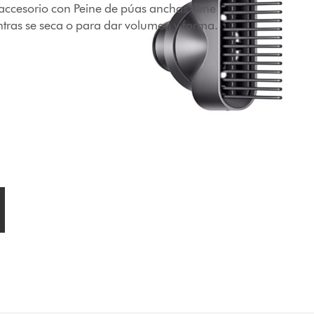
l accesorio con Peine de púas anchas tiene
entras se seca o para dar volumen y forma.