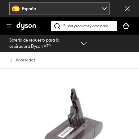
Omitir
España
navegación
Tu
cesta
Buscar
está
en
Batería de repuesto para la
vacía
dyson.es
aspiradora Dyson V7™
Accesorios