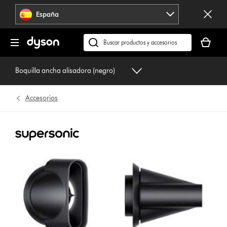
Omitir
España
navegación
Tu
cesta
Buscar
está
en
vacía
dyson.es
Boquilla ancha alisadora (negro)
Accesorios