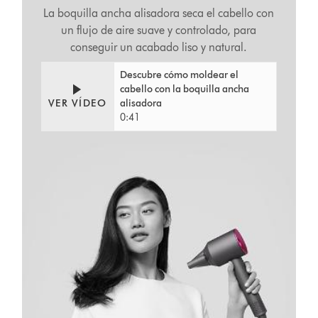
La boquilla ancha alisadora seca el cabello con
un flujo de aire suave y controlado, para
conseguir un acabado liso y natural.
Video
Abrir
Descubre cómo moldear el
Transcript
transcripción
cabello con la boquilla ancha
de
VER VÍDEO
alisadora
vídeo
0:41