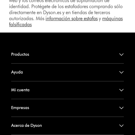
web y los correos electrónicos de suplantación de
identidad. Protégete de los estafadores comprando sólo
directamente en Dyson.es y en tiendas de terceros
autorizadas. Más
información sobre estafas
y
máquinas
falsificadas
Productos
Ayuda
Mi cuenta
Empresas
Acerca de Dyson