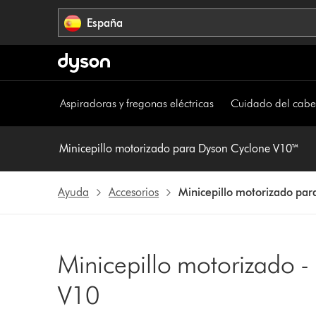
Omitir
España
navegación
Aspiradoras y fregonas eléctricas
Cuidado del cabe
Minicepillo motorizado para Dyson Cyclone V10™
Ayuda
Accesorios
Minicepillo motorizado pa
Minicepillo motorizado -
V10