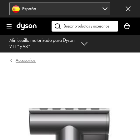
Omitir
España
navegación
Tu
cesta
Buscar
está
en
Minicepillo motorizado para Dyson
vacía
dyson.es
V11™ y V8™
Accesorios