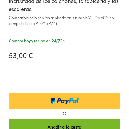
incrustada de los colchones, la tapicería y las
escaleras.
Compatible solo con las aspiradoras sin cable V11™ y V8™ (no
compatible con V10™ o V7™)
Compra hoy y recibe en 24/72h.
53,00 €
O
Añadir a la cesta